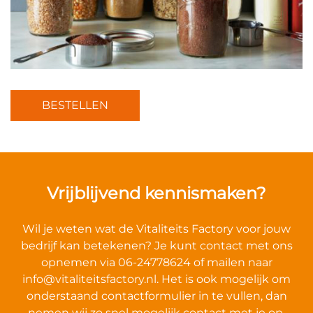
BESTELLEN
Vrijblijvend kennismaken?
Wil je weten wat de Vitaliteits Factory voor jouw
bedrijf kan betekenen? Je kunt contact met ons
opnemen via 06-24778624 of mailen naar
info@vitaliteitsfactory.nl
. Het is ook mogelijk om
onderstaand contactformulier in te vullen, dan
nemen wij zo snel mogelijk contact met je op.