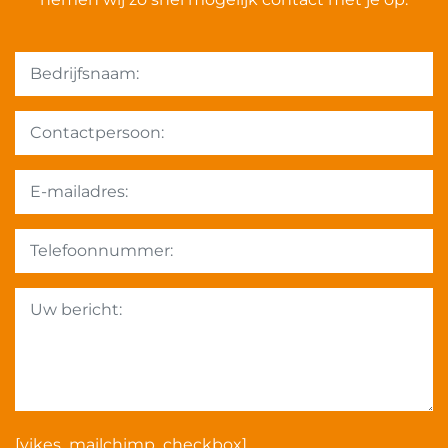
Gelieve dit veld leeg te la
[yikes_mailchimp_checkbox]