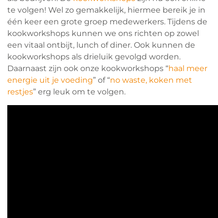
te volgen! Wel zo gemakkelijk, hiermee bereik je in
één keer een grote groep medewerkers. Tijdens de
kookworkshops kunnen we ons richten op zowel
een vitaal ontbijt, lunch of diner. Ook kunnen de
kookworkshops als drieluik gevolgd worden.
Daarnaast zijn ook onze kookworkshops “
haal meer
energie uit je voeding
” of “
no waste, koken met
restjes
” erg leuk om te volgen.