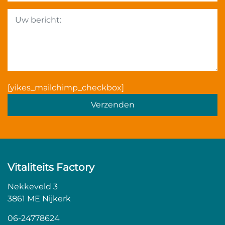
Gelieve dit veld leeg te la
[yikes_mailchimp_checkbox]
Vitaliteits Factory
Nekkeveld 3
3861 ME Nijkerk
06-24778624