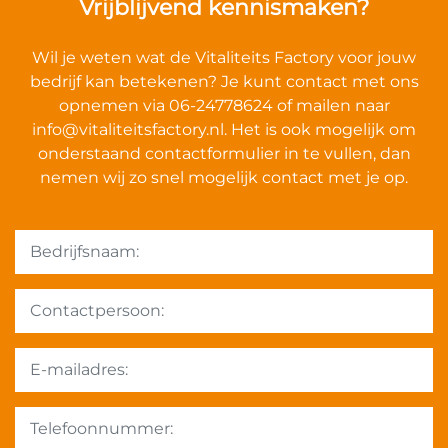
Vrijblijvend kennismaken?
Wil je weten wat de Vitaliteits Factory voor jouw
bedrijf kan betekenen? Je kunt contact met ons
opnemen via 06-24778624 of mailen naar
info@vitaliteitsfactory.nl
. Het is ook mogelijk om
onderstaand contactformulier in te vullen, dan
nemen wij zo snel mogelijk contact met je op.