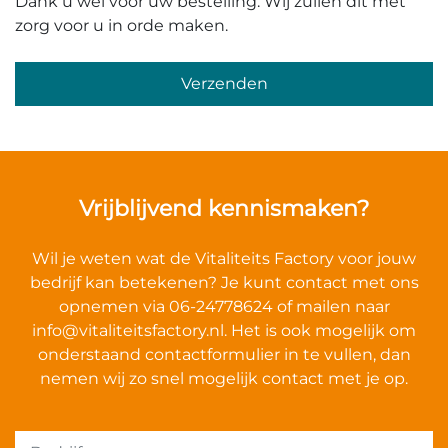
Dank u wel voor uw bestelling. Wij zullen dit met
zorg voor u in orde maken.
Gelieve dit veld leeg te laten.
Vrijblijvend kennismaken?
Wil je weten wat de Vitaliteits Factory voor jouw
bedrijf kan betekenen? Je kunt contact met ons
opnemen via 06-24778624 of mailen naar
info@vitaliteitsfactory.nl
. Het is ook mogelijk om
onderstaand contactformulier in te vullen, dan
nemen wij zo snel mogelijk contact met je op.