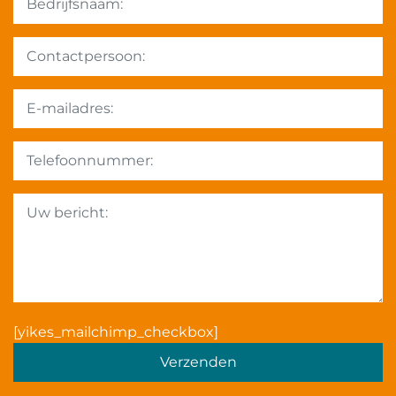
Gelieve dit veld leeg te la
[yikes_mailchimp_checkbox]