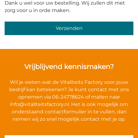
Dank u wel voor uw bestelling. Wij zullen dit met
zorg voor u in orde maken.
Gelieve dit veld leeg te laten.
Vrijblijvend kennismaken?
Wil je weten wat de Vitaliteits Factory voor jouw
bedrijf kan betekenen? Je kunt contact met ons
opnemen via 06-24778624 of mailen naar
info@vitaliteitsfactory.nl
. Het is ook mogelijk om
onderstaand contactformulier in te vullen, dan
nemen wij zo snel mogelijk contact met je op.