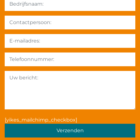
Gelieve dit veld leeg te la
[yikes_mailchimp_checkbox]