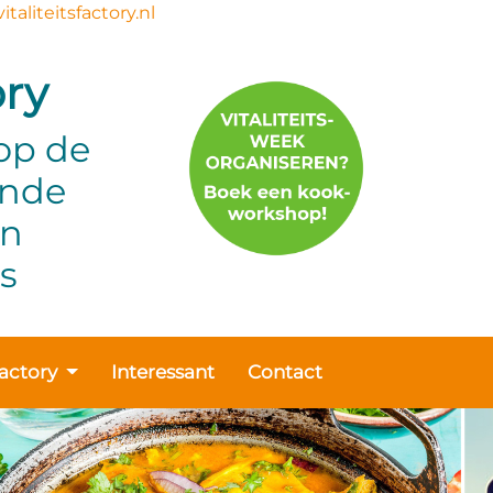
italiteitsfactory.nl
ory
 op de
onde
en
s
Factory
Interessant
Contact