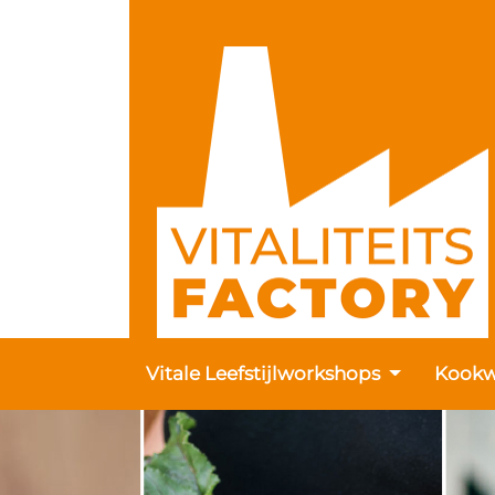
Vitale Leefstijlworkshops
Kookw