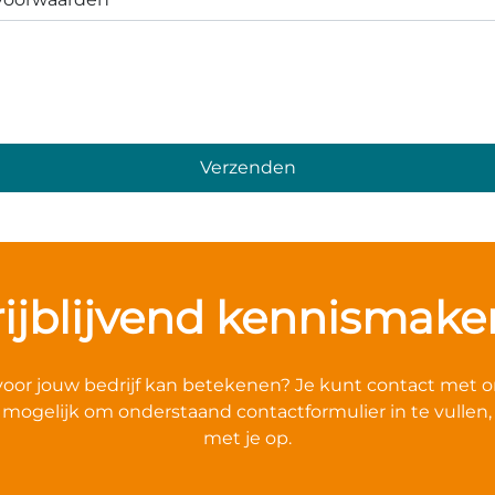
rijblijvend kennismake
ry voor jouw bedrijf kan betekenen? Je kunt contact met
k mogelijk om onderstaand contactformulier in te vullen
met je op.