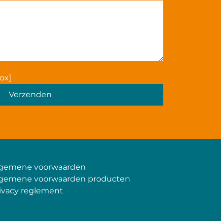
Gelieve dit veld leeg te laten.
ox]
lgemene voorwaarden
gemene voorwaarden producten
ivacy reglement