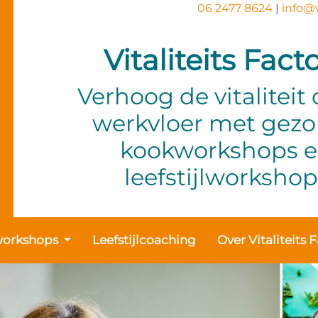
06 2477 8624
|
info@v
Vitaliteits Fact
Verhoog de vitaliteit
werkvloer met gez
kookworkshops 
leefstijlworkshop
orkshops
Leefstijlcoaching
Over Vitaliteits 