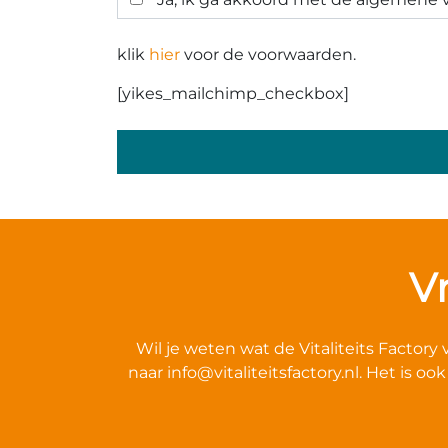
klik
hier
voor de voorwaarden.
[yikes_mailchimp_checkbox]
Gelieve dit veld leeg te laten.
V
Wil je weten wat de Vitaliteits Facto
naar
info@vitaliteitsfactory.nl
. Het is oo