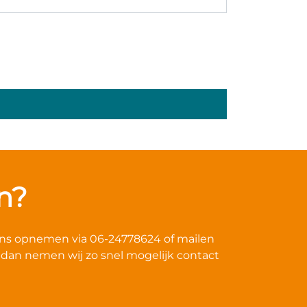
n?
 ons opnemen via 06-24778624 of mailen
, dan nemen wij zo snel mogelijk contact