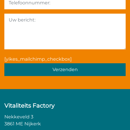
[yikes_mailchimp_checkbox]
Gelieve
dit
veld
leeg
te
laten.
Vitaliteits Factory
Nekkeveld 3
3861 ME Nijkerk