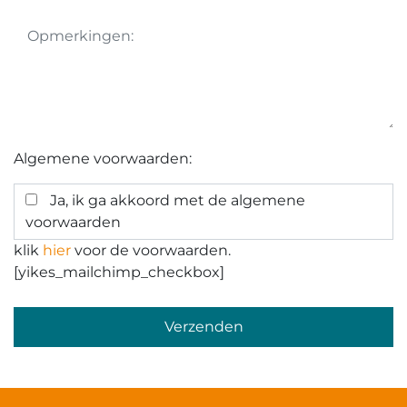
Algemene voorwaarden:
Ja, ik ga akkoord met de algemene
voorwaarden
klik
hier
voor de voorwaarden.
[yikes_mailchimp_checkbox]
Gelieve
dit
veld
leeg
te
laten.