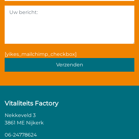
Gelieve dit veld leeg te la
[yikes_mailchimp_checkbox]
Vitaliteits Factory
Nekkeveld 3
3861 ME Nijkerk
06-24778624