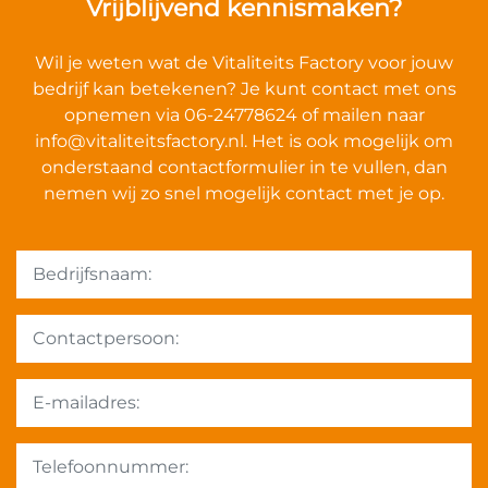
Vrijblijvend kennismaken?
Wil je weten wat de Vitaliteits Factory voor jouw
bedrijf kan betekenen? Je kunt contact met ons
opnemen via 06-24778624 of mailen naar
info@vitaliteitsfactory.nl
. Het is ook mogelijk om
onderstaand contactformulier in te vullen, dan
nemen wij zo snel mogelijk contact met je op.